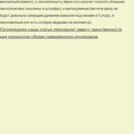
внезапный ремонт), и экологичность (мало кто захочет платить большие
экологические пошлины и штрафы), и малошумным (жители вряд ли
будут довольны ревущим древним камазом под окнами в 5 утра), и
экономичным (не есть солярку вёдрами на километр).
Сегодняшняя наша статья приоткроет завесу таинственности
над процессом сборки современного мусоровоза
.