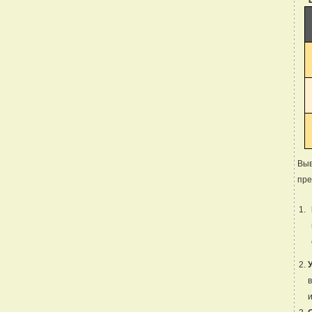
Выв
пре