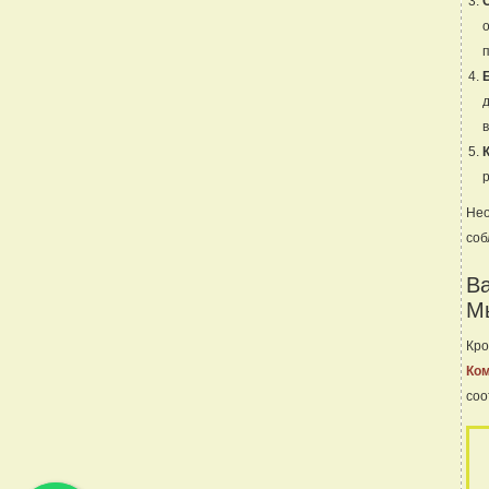
Нео
соб
Ва
М
Кро
Ко
соо