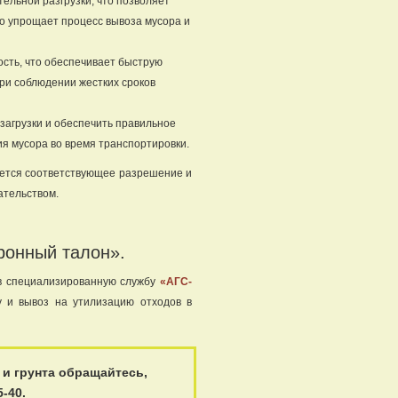
ельной разгрузки, что позволяет
о упрощает процесс вывоза мусора и
ость, что обеспечивает быструю
при соблюдении жестких сроков
загрузки и обеспечить правильное
ия мусора во время транспортировки.
уется соответствующее разрешение и
ательством.
ронный талон».
 в специализированную службу
«АГС-
у и вывоз на утилизацию отходов в
и грунта обращайтесь,
-40.