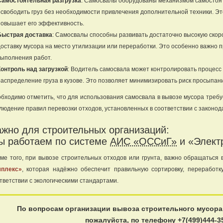
Самостоятельная разгрузка
: Самосвалы оборудованы механизмом самостоят
освободить груз без необходимости привлечения дополнительной техники. Эт
повышает его эффективность.
Быстрая доставка
: Самосвалы способны развивать достаточно высокую скор
доставку мусора на место утилизации или переработки. Это особенно важно 
выполнения работ.
Контроль над загрузкой
: Водитель самосвала может контролировать процесс 
распределение груза в кузове. Это позволяет минимизировать риск просыпан
бходимо отметить, что для использования самосвала в вывозе мусора треб
людение правил перевозки отходов, установленных в соответствии с законод
жно для строительных организаций:
ы работаем по системе
АИС «ОССиГ»
и «Элект
ме того, при вывозе строительных отходов или грунта, важно обращаться
мплекс»
, которая надёжно обеспечит правильную сортировку, переработк
тветствии с экологическими стандартами.
По вопросам организации вывоза строительного мусора 
пожалуйста, по телефону +7(499)444-35