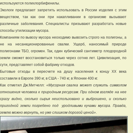
используются полихлорбифенилы.
Экологи предлагают запретить использовать в России изделия с этим
веществом, так как они при накапливании в организме вызывают
различные заболевания. Специалисты призывают разработать новые
способы утилизации мусора.
Компаниям по вывозу мусора неоходимо вывозить строго на полигоны, а
не на несанкционированные свалки. Ущерб, наносимый природе
полигонами ТБО, огромен. Так, один кубический сантиметр плодородной
земли сможет восстановиться только через сотню лет. Цивилизация, по
сути, представляет собой фабрику отходов.
Бытовые отходы в пересчете на душу населения к концу ХХ века
составили в Европе 390 кг, в США - 740 кг, в Японии 400 кг.
Как отметил Дж.Митчелл:
«Мусорная свалка может служить символом
отношения человека к природным ресурсам. При одном взгляде на нее
сразу видно, сколько сырья неиспользовано и выброшено, и сколько
пригодной земли погребено под уродливыми кучами мусора. Правда,
землю можно вернуть, но уже слишком дорогой ценой»
.