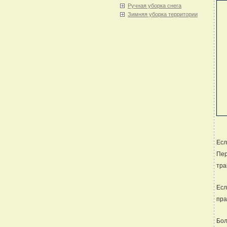
Ручная уборка снега
Зимняя уборка территории
Ес
Пер
тра
Есл
пра
Бол