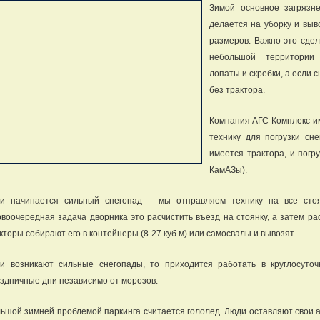
Зимой основное загрязне
делается на уборку и выв
размеров. Важно это сдел
небольшой территории 
лопаты и скребки, а если с
без трактора.
Компания АГС-Комплекс и
технику для погрузки сне
имеется трактора, и погр
КамАЗы).
ли начинается сильный снегопад –
мы отправляем технику на все сто
воочередная задача дворника это расчистить въезд на стоянку, а затем рас
кторы собирают его в контейнеры (8-27 куб.м) или самосвалы и вывозят.
и возникают сильные снегопады, то приходится работать в круглосут
здничные дни независимо от морозов.
ьшой зимней проблемой паркинга считается гололед. Люди оставляют свои 