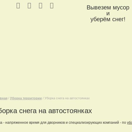
Вывезем мусор
и
уберём снег!
вная
/
Уборка территории
/ Уборка снега на автостоянках
борка снега на автостоянках
а - напряженное время для дворников и специализирующих компаний - по
уб