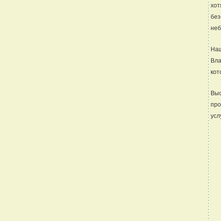
хот
без
неб
Наш
Вла
кот
Вы
про
усл