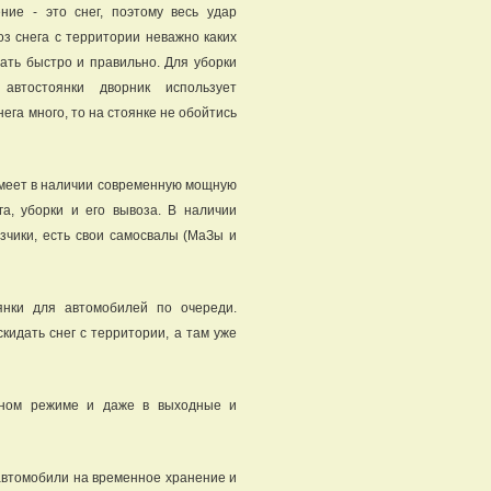
ние - это снег, поэтому весь удар
оз снега с территории неважно каких
ать быстро и правильно. Для уборки
автостоянки дворник использует
нега много, то на стоянке не обойтись
меет в наличии современную мощную
га, уборки и его вывоза. В наличии
узчики, есть свои самосвалы (МаЗы и
янки для автомобилей по очереди.
кидать снег с территории, а там уже
очном режиме и даже в выходные и
автомобили на временное хранение и