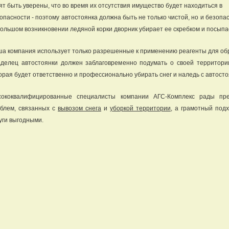
ят быть уверены, что во время их отсутствия имущество будет находиться в
опасности - поэтому автостоянка должна быть не только чистой, но и безопас
ольшом возникновении ледяной корки дворник убирает ее скребком и посып
а компания использует только разрешенные к применению реагенты для об
делец автостоянки должен заблаговременно подумать о своей территории
орая будет ответственно и профессионально убирать снег и наледь с автосто
сококвалифицированные специалисты компании АГС-Комплекс рады пр
блем, связанных с
вывозом снега
и
уборкой территории
, а грамотный под
уги выгодными.