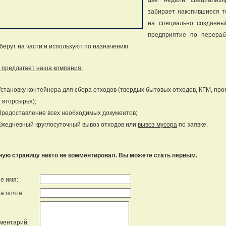
две недели специализ
забирает накопившиеся т
на специально созданны
предприятие по перераб
берут на части и используют по назначению.
 предлагает наша компания:
Установку контейнера для сбора отходов (твердых бытовых отходов, КГМ, пр
 вторсырья);
Предоставление всех необходимых документов;
Ежедневный круглосуточный вывоз отходов или
вывоз мусора
по заявке.
ную страницу никто не комментировал. Вы можете стать первым.
е имя:
а почта:
ментарий: