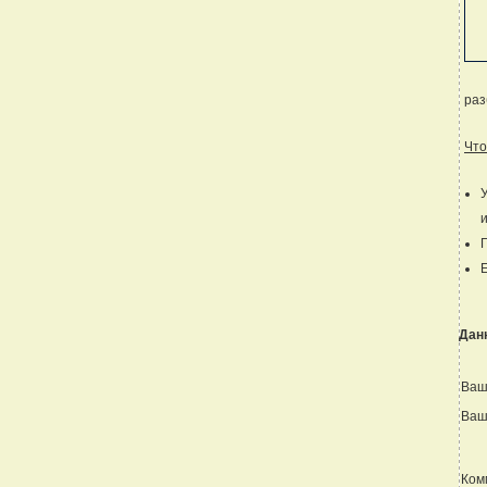
раз
Что
и
Дан
Ваш
Ваш
Ком