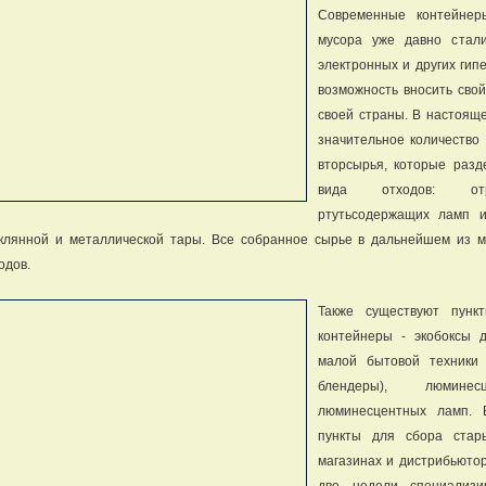
Современные контейнеры
мусора уже давно стали
электронных и других гип
возможность вносить свой
своей страны. В настоящ
значительное количество
вторсырья, которые раз
вида отходов: отра
ртутьсодержащих ламп и
клянной и металлической тары. Все собранное сырье в дальнейшем из м
одов.
Также существуют пункт
контейнеры - экобоксы 
малой бытовой техники
блендеры), люмине
люминесцентных ламп. 
пункты для сбора стар
магазинах и дистрибьютор