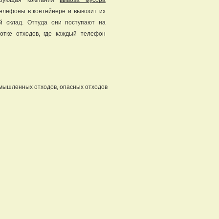
ирующая компания
вывоза мусора
елефоны в контейнере и вывозит их
й склад. Оттуда они поступают на
отке отходов, где каждый телефон
омышленных отходов, опасных отходов