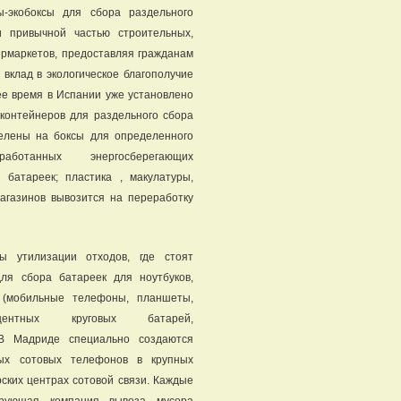
-экобоксы для сбора раздельного
 привычной частью строительных,
ермаркетов, предоставляя гражданам
 вклад в экологическое благополучие
ее время в Испании уже установлено
 контейнеров для раздельного сбора
делены на боксы для определенного
ботанных энергосберегающих
 батареек; пластика , макулатуры,
агазинов вывозится на переработку
ы утилизации отходов, где стоят
для сбора батареек для ноутбуков,
 (мобильные телефоны, планшеты,
сцентных круговых батарей,
В Мадриде специально создаются
ых сотовых телефонов в крупных
ских центрах сотовой связи. Каждые