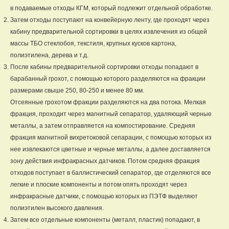
в подаваемые отходы КГМ, который подлежит отдельной обработке.
Затем отходы поступают на конвейерную ленту, где проходят через
кабину предварительной сортировки в целях извлечения из общей
массы ТБО стеклобоя, текстиля, крупных кусков картона,
полиэтилена, дерева и т.д.
После кабины предварительной сортировки отходы попадают в
барабанный грохот, с помощью которого разделяются на фракции
размерами свыше 250, 80-250 и менее 80 мм.
Отсеянные грохотом фракции разделяются на два потока. Мелкая
фракция, проходит через магнитный сепаратор, удаляющий черные
металлы, а затем отправляется на компостирование. Средняя
фракция магнитной вихретоковой сепарации, с помощью которых из
нее извлекаются цветные и черные металлы, а далее доставляется
зону действия инфракрасных датчиков. Потом средняя фракция
отходов поступает в баллистический сепаратор, где отделяются все
легкие и плоские компоненты и потом опять проходят через
инфракрасные датчики, с помощью которых из ПЭТФ выделяют
полиэтилен высокого давления.
Затем все отдельные компоненты (металл, пластик) попадают, в