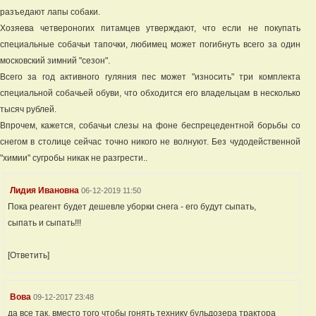
разъедают лапы собаки.
Хозяева четвероногих питамцев утверждают, что если не покупать
специальные собачьи тапочки, любимец может погибнуть всего за один
московский зимний "сезон".
Всего за год активного гуляния пес может "износить" три комплекта
специальной собачьей обуви, что обходится его владельцам в несколько
тысяч рублей.
Впрочем, кажется, собачьи слезы на фоне беспрецедентной борьбы со
снегом в столице сейчас точно никого не волнуют. Без чудодейственной
"химии" сугробы никак не разгрести..
Лидия Ивановна
06-12-2019 11:50
Пока реагент будет дешевле уборки снега - его будут сыпать,
сыпать и сыпать!!!
[Ответить]
Вова
09-12-2017 23:48
да все так. вместо того чтобы гонять технику бульдозера трактора