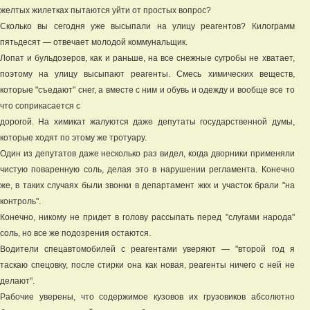
желтых жилетках пытаются уйти от простых вопрос?
Сколько вы сегодня уже высыпали на улицу реагентов? Килограмм
пятьдесят — отвечает молодой коммунальщик.
Лопат и бульдозеров, как и раньше, на все снежные сугробы не хватает,
поэтому на улицу высыпают реагенты. Смесь химических веществ,
которые "съедают" снег, а вместе с ним и обувь и одежду и вообще все то
что соприкасается с
дорогой. На химикат жалуются даже депутаты государственной думы,
которые ходят по этому же тротуару.
Один из депутатов даже несколько раз видел, когда дворники применяли
чистую поваренную соль, делая это в нарушении регламента. Конечно
же, в таких случаях были звонки в департамент жкх и участок брали "на
контроль".
Конечно, никому не придет в голову рассыпать перед "слугами народа"
соль, но все же подозрения остаются.
Водители спецавтомобилей с реагентами уверяют — "второй год я
таскаю спецовку, после стирки она как новая, реагенты ничего с ней не
делают".
Рабочие уверены, что содержимое кузовов их грузовиков абсолютно