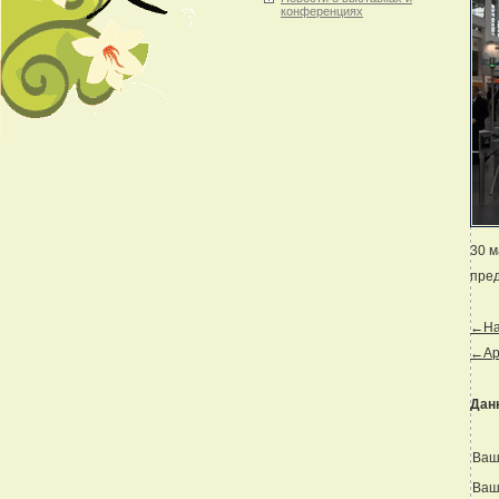
конференциях
30 м
пред
←Наз
←Ар
Дан
Ваш
Ваш