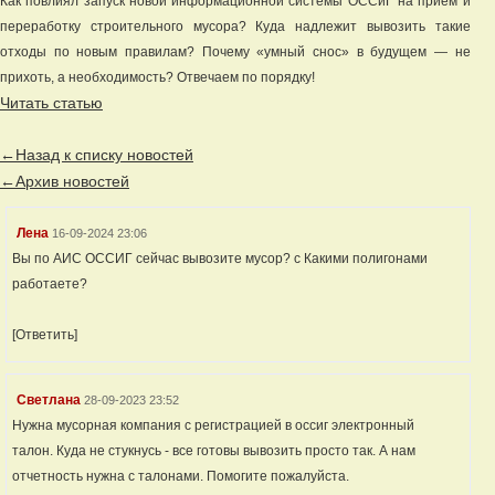
Как повлиял запуск новой информационной системы ОССиГ на прием и
переработку строительного мусора? Куда надлежит вывозить такие
отходы по новым правилам? Почему «умный снос» в будущем — не
прихоть, а необходимость? Отвечаем по порядку!
Читать статью
←Назад к списку новостей
←Архив новостей
Лена
16-09-2024 23:06
Вы по АИС ОССИГ сейчас вывозите мусор? с Какими полигонами
работаете?
[Ответить]
Светлана
28-09-2023 23:52
Нужна мусорная компания с регистрацией в оссиг электронный
талон. Куда не стукнусь - все готовы вывозить просто так. А нам
отчетность нужна с талонами. Помогите пожалуйста.