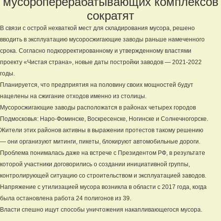
мусороперерабатывающих комплексов
сократят
В связи с острой нехваткой мест для складирования мусора, решено
вводить в эксплуатацию мусоросжигающие заводы раньше намеченного
срока. Согласно подкорректированному и утвержденному властями
проекту «Чистая страна», новые даты постройки заводов — 2021-2022
годы.
Планируется, что предприятия на половину своих мощностей будут
нацелены на сжигание отходов именно из столицы.
Мусоросжигающие заводы расположатся в районах четырех городов
Подмосковья: Наро-Фоминске, Воскресенске, Ногинске и Солнечногорске.
Жители этих районов активны в выражении протестов такому решению
— они организуют митинги, пикеты, блокируют автомобильные дороги.
Проблема понималась даже на встрече с Президентом РФ, в результате
которой участники договорились о создании инициативной группы,
контролирующей ситуацию со строительством и эксплуатацией заводов.
Напряжение с утилизацией мусора возникла в области с 2017 года, когда
была остановлена работа 24 полигонов из 39.
Власти спешно ищут способы уничтожения накапливающегося мусора.