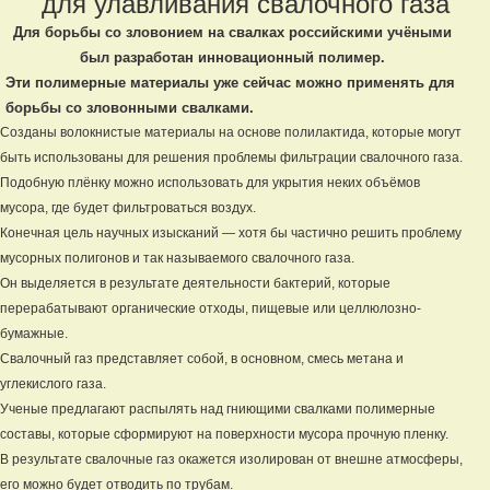
для улавливания свалочного газа
Для борьбы со зловонием на свалках российскими учёными
был разработан инновационный полимер.
Эти полимерные материалы уже сейчас можно применять для
борьбы со зловонными свалками.
Созданы волокнистые материалы на основе полилактида, которые могут
быть использованы для решения проблемы фильтрации свалочного газа.
Подобную плёнку можно использовать для укрытия неких объёмов
мусора, где будет фильтроваться воздух.
Конечная цель научных изысканий — хотя бы частично решить проблему
мусорных полигонов и так называемого свалочного газа.
Он выделяется в результате деятельности бактерий, которые
перерабатывают органические отходы, пищевые или целлюлозно-
бумажные.
Свалочный газ представляет собой, в основном, смесь метана и
углекислого газа.
Ученые предлагают распылять над гниющими свалками полимерные
составы, которые сформируют на поверхности мусора прочную пленку.
В результате свалочные газ окажется изолирован от внешне атмосферы,
его можно будет отводить по трубам.