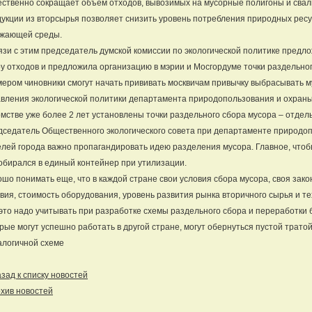
ственно сокращает объем отходов, вывозимых на мусорные полигоны и свалк
укции из вторсырья позволяет снизить уровень потребления природных рес
ужающей среды.
язи с этим председатель думской комиссии по экологической политике предл
у отходов и предложила организацию в мэрии и Мосгордуме точки раздельного
ером чиновники смогут начать прививать москвичам привычку выбрасывать м
вления экологической политики департамента природопользования и охраны
мстве уже более 2 лет установлены точки раздельного сбора мусора – отдельн
седатель Общественного экологического совета при департаменте природопо
лей города важно пропагандировать идею разделения мусора. Главное, чтоб
обирался в единый контейнер при утилизации.
шо понимать еще, что в каждой стране свои условия сбора мусора, своя зак
вия, стоимость оборудования, уровень развития рынка вторичного сырья и т
это надо учитывать при разработке схемы раздельного сбора и переработки
рые могут успешно работать в другой стране, могут обернуться пустой трато
алогичной схеме
ад к списку новостей
хив новостей