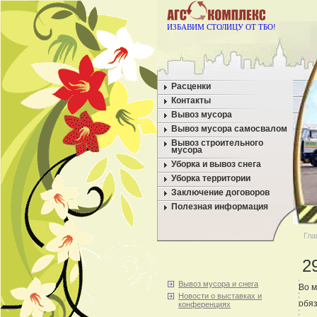
ИЗБАВИМ СТОЛИЦУ ОТ ТБО!
Расценки
Контакты
Вывоз мусора
Вывоз мусора самосвалом
Вывоз строительного
мусора
Уборка и вывоз снега
Уборка территории
Заключение договоров
Полезная информация
Гла
2
Вывоз мусора и снега
Во м
Новости о выставках и
обяз
конференциях