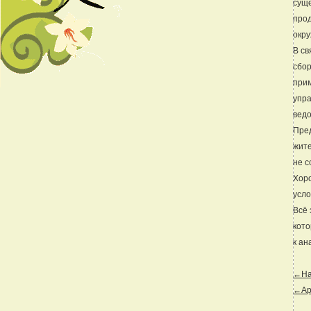
суще
прод
окр
В св
сбор
прим
упра
ведо
Пред
жите
не с
Хоро
усло
Всё 
кото
к ан
←Наз
←Ар