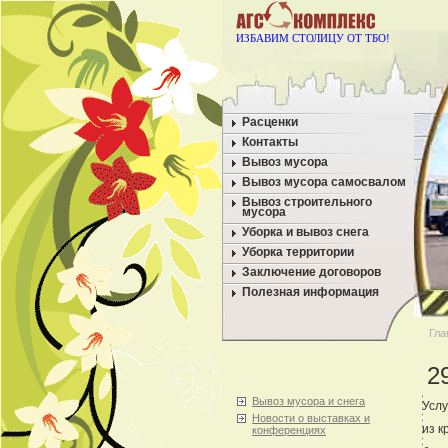
ИЗБАВИМ СТОЛИЦУ ОТ ТБО!
Расценки
Контакты
Вывоз мусора
Вывоз мусора самосвалом
Вывоз строительного
мусора
Уборка и вывоз снега
Уборка территории
Заключение договоров
Полезная информация
Гла
2
Вывоз мусора и снега
Услу
Новости о выставках и
из к
конференциях