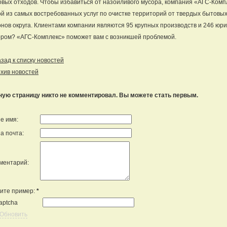
вых отходов. Чтобы избавиться от назойливого мусора, компания «АГС-Ком
й из самых востребованных услуг по очистке территорий от твердых бытовых
нов округа. Клиентами компании являются 95 крупных производств и 246 юри
ром? «АГС-Комплекс» поможет вам с возникшей проблемой.
ад к списку новостей
хив новостей
ную страницу никто не комментировал. Вы можете стать первым.
е имя:
а почта:
ментарий:
ите пример:
*
Обновить