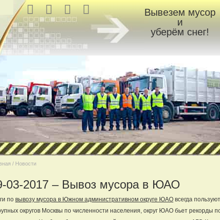
Вывезем мусор
и
уберём снег!
вная / Новости
9-03-2017 – Вывоз мусора в ЮАО
ги по
вывозу мусора в Южном административном округе ЮАО
всегда пользую
рупных округов Москвы по численности населения, округ ЮАО бьет рекорды 