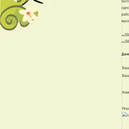
быто
одно
райо
мусо
←Наз
←Ар
Дан
Ваш
Ваш
Ком
Реш