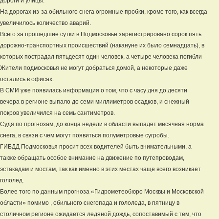
дороги и улицы.
На дорогах из-за обильного снега огромные пробки, кроме того, как всегда
увеличилось количество аварий.
Всего за прошедшие сутки в Подмосковье зарегистрировано сорок пять
дорожно-транспортных происшествий (накануне их было семнадцать), в
которых пострадал пятьдесят один человек, а четыре человека погибли
Жители подмосковья не могут добраться домой, а некоторые даже
остались в офисах.
В СМИ уже появилась информация о том, что с часу дня до десяти
вечера в регионе выпало до семи миллиметров осадков, и снежный
покров увеличился на семь сантиметров.
Судя по прогнозам, до конца недели в области выпадет месячная норма
снега, в связи с чем могут появиться полуметровые сугробы.
ГИБДД Подмосковья просит всех водителей быть внимательными, а
также обращать особое внимание на движение по путепроводам,
эстакадам и мостам, так как именно в этих местах чаще всего возникает
гололед.
Более того по данным прогноза «Гидрометеобюро Москвы и Московской
области» помимо , обильного снегопада и гололеда, в пятницу в
столичном регионе ожидается ледяной дождь, сопоставимый с тем, что