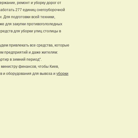
жание, ремонт и уборку дорог от
 работать 277 единиц снегоуборочной
. Для подготовки всей техники,
о же для закупки противогололедных
средств для уборки улиц столицы в
будем привлекать все средства, которые
лям предприятий и даже жителям:
ртир в зимний период".
 министру финансов, чтобы Киев,
тв и оборудования для вывоза и
уборки