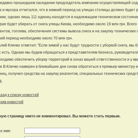
едавно прошедшем заседании председатель компании осуществляющей содер
а и мусора отчитался, что в зимний период на улицах столицы должно будет
ики, однако лишь 111 единиц находятся в надлежащем техническом состоянии
рая будет убирать от снега улицы Киева, необходимо около 19 млн грн. Всег
ентов, топлива, обеспечения системы вывоза снега и на закупку технических 
ий период необходимо около 70 млн грн.
лий Кличко отметил: "Если зимой у нас будут трудности с уборкой снега, мы 
с есть. Однако мы будем обращаться к представителям бизнеса, руководите
ходимо обеспечить уборку территорий в зонах вашей ответственности и у ква
е В.Кличко намерен в ближайшие дни снова обратиться к премьер-министру и
нец, получил средства на закупку реагентов, специальных технических средс
а
.
ад к списку новостей
хив новостей
ную страницу никто не комментировал. Вы можете стать первым.
е имя: