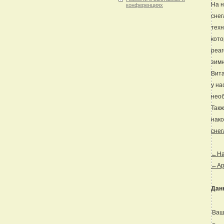
На н
конференциях
снег
техн
кото
реаг
зимн
Вита
у на
необ
Такж
нако
снег
←Наз
←Ар
Дан
Ваш