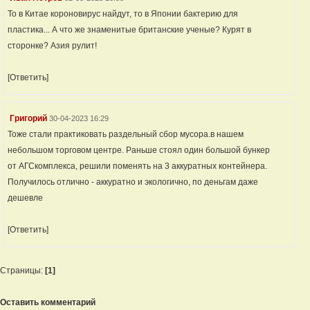
То в Китае короновирус найдут, то в Японии бактерию для
пластика... А что же знаменитые британские ученые? Курят в
сторонке? Азия рулит!
[Ответить]
Григорий
30-04-2023 16:29
Тоже стали практиковать раздельный сбор мусора.в нашем
небольшом торговом центре. Раньше стоял один большой бункер
от АГСкомплекса, решили поменять на 3 аккуратных контейнера.
Получилось отлично - аккуратно и экологично, по деньгам даже
дешевле
[Ответить]
Страницы:
[1]
Оставить комментарий