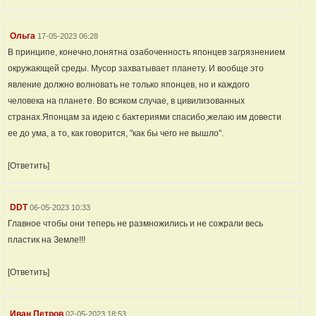
Ольга
17-05-2023 06:28
В принципе, конечно,понятна озабоченность японцев загрязнением
окружающей среды. Мусор захватывает планету. И вообще это
явление должно волновать не только японцев, но и каждого
человека на планете. Во всяком случае, в цивилизованных
странах.Японцам за идею с бактериями спасибо,желаю им довести
ее до ума, а то, как говорится, "как бы чего не вышло".
[Ответить]
DDT
06-05-2023 10:33
Главное чтобы они теперь не размножились и не сожрали весь
пластик на Земле!!!
[Ответить]
Иван Петров
02-05-2023 18:53