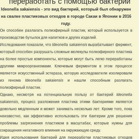
переработать с помощью бактерий
Ideonella sakaiensis - это вид бактерий, который был обнаружен
на свалке пластиковых отходов в городе Сакаи в Японии в 2016
году.
Он способен разлагать полиэфирный пластик, который используется в
производстве бутылок для напитков и других изделий.
Исследования показали, что
Ideonella sakaiensis
вырабатывает фермент,
который способен разрушать сложные молекулы полиэфирного пластика
на более простые компоненты, которые могут быть легко переработаны
другими микроорганизмами. Ключевым ферментом в этом процессе
является искусственный эстераза, которую исследователи изолировали
из генома
Ideonella sakaiensis
и нашли способным разлагать
полиэфирный пластик.
Однако, несмотря на потенциальную пользу от бактерий
Ideonella
sakaiensis
, процесс разложения пластика этими бактериями является
довольно медленным и может занимать несколько лет. Кроме того, пока
неизвестно, как эффективно использовать эти бактерии для решения
проблемы загрязнения пластиком в масштабах, которые нужны для
сокращения негативного влияния на окружающую среду.
Идея использования бактерий для переработки пластиковых отходов