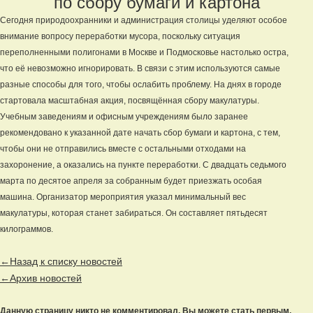
по сбору бумаги и картона
Сегодня природоохранники и администрация столицы уделяют особое
внимание вопросу переработки мусора, поскольку ситуация
переполненными полигонами в Москве и Подмосковье настолько остра,
что её невозможно игнорировать. В связи с этим используются самые
разные способы для того, чтобы ослабить проблему. На днях в городе
стартовала масштабная акция, посвящённая сбору макулатуры.
Учебным заведениям и офисным учреждениям было заранее
рекомендовано к указанной дате начать сбор бумаги и картона, с тем,
чтобы они не отправились вместе с остальными отходами на
захоронение, а оказались на пункте переработки. С двадцать седьмого
марта по десятое апреля за собранным будет приезжать особая
машина. Организатор мероприятия указал минимальный вес
макулатуры, которая станет забираться. Он составляет пятьдесят
килограммов.
←Назад к списку новостей
←Архив новостей
Данную страницу никто не комментировал. Вы можете стать первым.