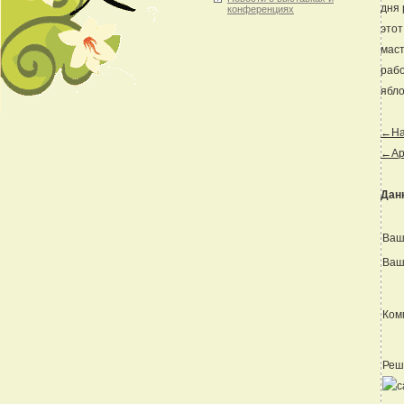
дня 
конференциях
этот
маст
рабо
ябло
←Наз
←Ар
Дан
Ваш
Ваш
Ком
Реш