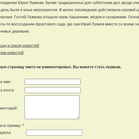
рождения Юрия Лужкова. Кроме традиционных для субботника дел, вроде очи
 день были и иные мероприятия. В музее-заповеднике действовали игровой 
ерские. Гостей Лужкова угощали чаем, баранками, мёдом и сухариками. Осн
ты по воссозданию фруктового сада, где сам Юрий Лужков вместе со всеми з
невых деревьев.
ад к списку новостей
хив новостей
ную страницу никто не комментировал. Вы можете стать первым.
е имя:
а почта:
ментарий:
ите пример:
*