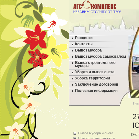
ИЗБАВИМ СТОЛИЦУ ОТ ТБО!
Расценки
Контакты
Вывоз мусора
Вывоз мусора самосвалом
Вывоз строительного
мусора
Уборка и вывоз снега
Уборка территории
Заключение договоров
Полезная информация
Гла
2
Ю
Вывоз мусора и снега
Окол
Новости о выставках и