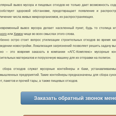
улярный вывоз мусора и пищевых отходов не только дает возможность соде
собствует здоровой обстановке, предотвращает появление и распрос
личение числа живых микроорганизмов, их распространяющих.
евременный вывоз мусора делает населенный пункт, будь то столица и
ного
или
Химок
чище во всех смыслах этого слова.
бенно остро стоит вопрос утилизации строительных отходов во время ка
ведении новостройки. Локализация загрязнений позволяет решить задачу выв
жно – это вовремя заказать в компании «АГС-Комплекс» мусорные ко
оительных материалов и погрузочную машину для их отправки на полигон.
я сбора отходов служат мусорные контейнеры и баки, устанавливаем
мышленных предприятий. Такие контейнеры предназначены для сбора сухог
ет, пакетов и прочей тары, а также пищевых отходов.
Заказать обратный звонок мен