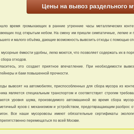
Цены на вывоз раздельного м
шло время громыхающих в ранние утренние часы металлических конте
веющих под открытым небом. На смену им пришли симпатичные, легкие и 
ьшего и малого объёма, дающие возможность вывозить отходы с помощью сп
 мусорные ёмкости удобны, легко моются, что позволяет содержать их в пор
 сбора отходов.
ласитесь, это создает приятное впечатление. При необходимости выве
тейнеры и баки повышенной прочности.
оды вывозят на автомобилях, приспособленных для сбора мусора из конт
ника является специальным транспортом и соответствует строгим требова
аются уровня шума, производимого автомашиной во время сбора мусор
метичный кузов с механизмом и устройством, предотвращающим разброс о
игон. Все наши мусоровозы имеют обязательные сертификаты экологи
препятственно перемещаться по всей Москве.