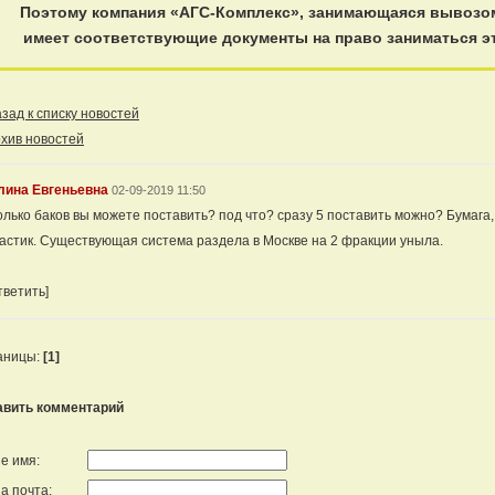
Поэтому компания «АГС-Комплекс», занимающаяся вывозом
имеет соответствующие документы на право заниматься э
ад к списку новостей
хив новостей
лина Евгеньевна
02-09-2019 11:50
олько баков вы можете поставить? под что? сразу 5 поставить можно? Бумага,
астик. Существующая система раздела в Москве на 2 фракции уныла.
тветить]
аницы:
[1]
авить комментарий
е имя:
а почта: