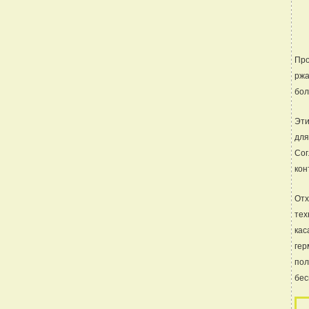
Про
ржа
бол
Эти
для
Сог
кон
Отх
тех
кас
гер
пол
бес