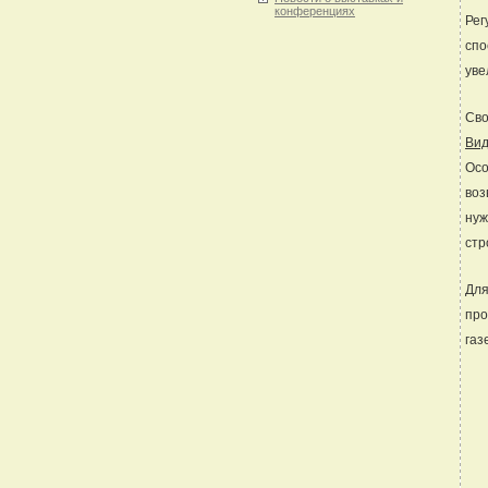
конференциях
Рег
спо
уве
Сво
Вид
Осо
воз
ну
стр
Дл
про
газ