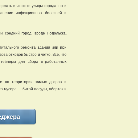
ржать в чистоте улицы города, но и
транение инфекционных болезней и
ли средний город, вроде
Подольска
,
питального ремонта здания или при
оза отходов быстро и четко. Все, что
нтейнеры для сбора отработанных
ые на территории жилых дворов и
о мусора — битой посуды, оберток и
еджера