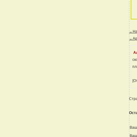
←Наз
←Ар
А
ск
пл
[О
Стр
Ост
Ваш
Ваш