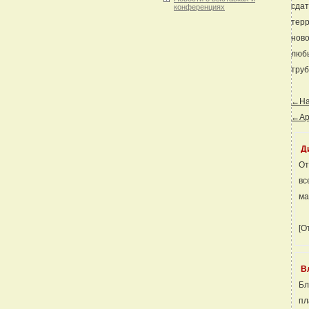
сдат
конференциях
терр
ново
любы
труб
←Наз
←Ар
Д
От
вс
ма
[О
В
Бл
пл