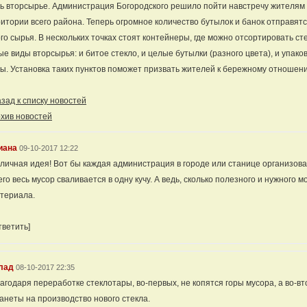
ь вторсырье. Администрация Богородского решило пойти навстречу жителям
итории всего района. Теперь огромное количество бутылок и банок отправят
го сырья. В нескольких точках стоят контейнеры, где можно отсортировать ст
е виды вторсырья: и битое стекло, и целые бутылки (разного цвета), и упак
ы. Установка таких пунктов поможет призвать жителей к бережному отношен
ад к списку новостей
хив новостей
иана
09-10-2017 12:22
личная идея! Вот бы каждая администрация в городе или станице организова
его весь мусор сваливается в одну кучу. А ведь, сколько полезного и нужного 
териала.
тветить]
лад
08-10-2017 22:35
агодаря переработке стеклотары, во-первых, не копятся горы мусора, а во-в
анеты на производство нового стекла.