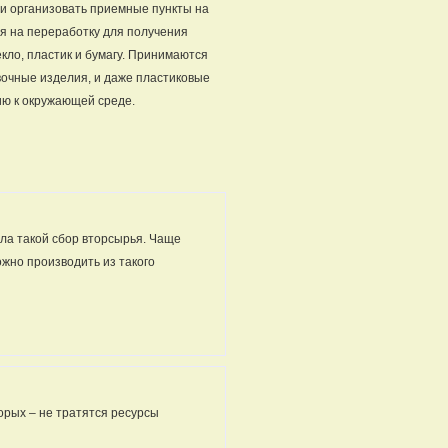
 и организовать приемные пункты на
ся на переработку для получения
екло, пластик и бумагу. Принимаются
овочные изделия, и даже пластиковые
ию к окружающей среде.
ла такой сбор вторсырья. Чаще
можно производить из такого
торых – не тратятся ресурсы