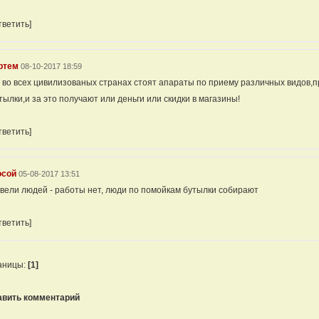
тветить]
ртем
08-10-2017 18:59
 во всех цивилизованых странах стоят апараты по приему различных видов,п
тылки,и за это получают или деньги или скидки в магазины!
тветить]
осой
05-08-2017 13:51
вели людей - работы нет, люди по помойкам бутылки собирают
тветить]
аницы:
[1]
авить комментарий