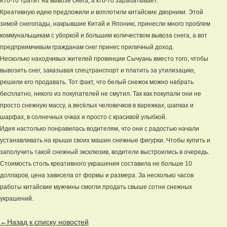
Кто-то тратит на вывозе снега, а кто-то зарабатывает.
Креативную идею предложили и воплотили китайские дворники. Этой
зимой снегопады, накрывшие Китай и Японию, принесли много проблем
коммунальщикам с уборкой и большим количеством вывоза снега, а вот
предприимчивым гражданам снег принес приличный доход.
Несколько находчивых жителей провинции Сычуань вместо того, чтобы
вывозить снег, заказывая спецтранспорт и платить за утилизацию,
решили его продавать. Тот факт, что белый снежок можно набрать
бесплатно, никого из покупателей не смутил. Так как покупали они не
просто снежную массу, а весёлых человечков в варежках, шапках и
шарфах, в солнечных очках и просто с красивой улыбкой.
Идея настолько понравилась водителям, что они с радостью начали
устанавливать на крыши своих машин снежные фигурки. Чтобы купить и
заполучить такой снежный эксклюзив, водители выстроились в очередь.
Стоимость столь креативного украшения составила не больше 10
долларов, цена зависела от формы и размера. За несколько часов
работы китайские мужчины смогли продать свыше сотни снежных
украшений.
←Назад к списку новостей