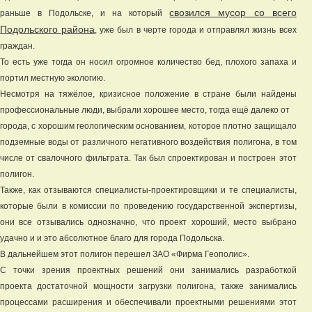
свозился мусор со всего
раньше в Подольске, и на который
Подольского района
, уже был в черте города и отправлял жизнь всех
граждан.
То есть уже тогда он носил огромное количество бед, плохого запаха и
портил местную экологию.
Несмотря на тяжёлое, кризисное положение в стране были найдены
профессиональные люди, выбрали хорошее место, тогда ещё далеко от
города, с хорошим геологическим основанием, которое плотно защищало
подземные воды от различного негативного воздействия полигона, в том
числе от свалочного фильтрата. Так был спроектирован и построен этот
полигон.
Также, как отзываются специалисты-проектировщики и те специалисты,
которые были в комиссии по проведению государственной экспертизы,
они все отзывались однозначно, что проект хороший, место выбрано
удачно и и это абсолютное благо для города Подольска.
В дальнейшем этот полигон перешел ЗАО «Фирма Геополис».
С точки зрения проектных решений они занимались разработкой
проекта достаточной мощности загрузки полигона, также занимались
процессами расширения и обеспечивали проектными решениями этот