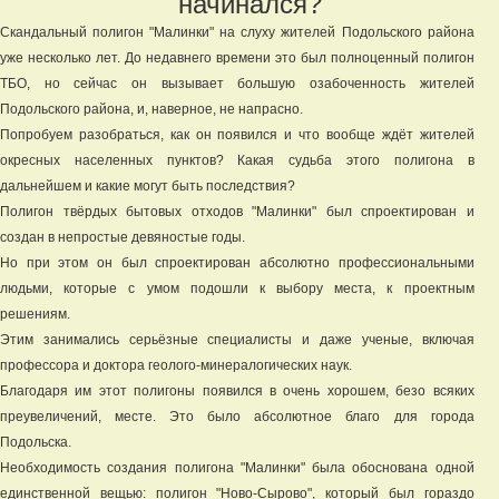
начинался?
Скандальный полигон "Малинки" на слуху жителей Подольского района
уже несколько лет. До недавнего времени это был полноценный полигон
ТБО, но сейчас он вызывает большую озабоченность жителей
Подольского района, и, наверное, не напрасно.
Попробуем разобраться, как он появился и что вообще ждёт жителей
окресных населенных пунктов? Какая судьба этого полигона в
дальнейшем и какие могут быть последствия?
Полигон твёрдых бытовых отходов "Малинки" был спроектирован и
создан в непростые девяностые годы.
Но при этом он был спроектирован абсолютно профессиональными
людьми, которые с умом подошли к выбору места, к проектным
решениям.
Этим занимались серьёзные специалисты и даже ученые, включая
профессора и доктора геолого-минералогических наук.
Благодаря им этот полигоны появился в очень хорошем, безо всяких
преувеличений, месте. Это было абсолютное благо для города
Подольска.
Необходимость создания полигона "Малинки" была обоснована одной
единственной вещью: полигон "Ново-Сырово", который был гораздо