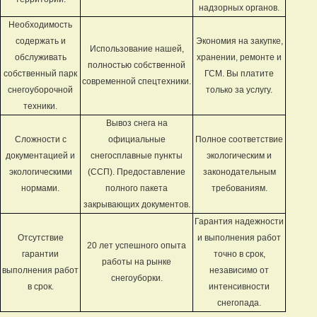
надзорных органов.
Необходимость
содержать и
Экономия на закупке,
Использование нашей,
обслуживать
хранении, ремонте и
полностью собственной
собственный парк
ГСМ. Вы платите
современной спецтехники.
снегоуборочной
только за услугу.
техники.
Вывоз снега на
Сложности с
официальные
Полное соответствие
документацией и
снегосплавные пункты
экологическим и
экологическими
(ССП). Предоставление
законодательным
нормами.
полного пакета
требованиям.
закрывающих документов.
Гарантия надежности
Отсутствие
и выполнения работ
20 лет успешного опыта
гарантии
точно в срок,
работы на рынке
выполнения работ
независимо от
снегоуборки.
в срок.
интенсивности
снегопада.