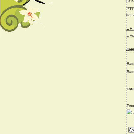
За п
терр
перч
←Наз
←Ар
Дан
Ваш
Ваш
Ком
Реш