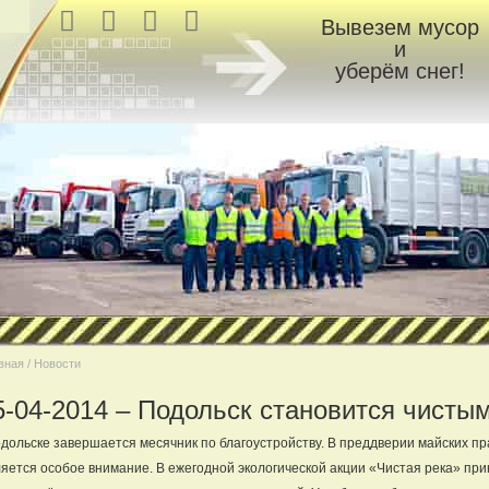
Вывезем мусор
и
уберём снег!
вная / Новости
5-04-2014 – Подольск становится чисты
дольске завершается месячник по благоустройству. В преддверии майских пр
яется особое внимание. В ежегодной экологической акции «Чистая река» при