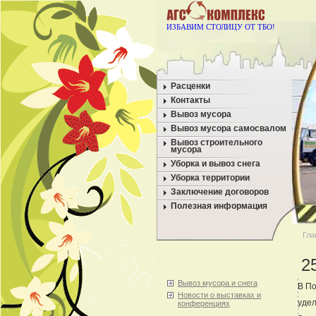
ИЗБАВИМ СТОЛИЦУ ОТ ТБО!
Расценки
Контакты
Вывоз мусора
Вывоз мусора самосвалом
Вывоз строительного
мусора
Уборка и вывоз снега
Уборка территории
Заключение договоров
Полезная информация
Гла
2
Вывоз мусора и снега
В По
Новости о выставках и
удел
конференциях