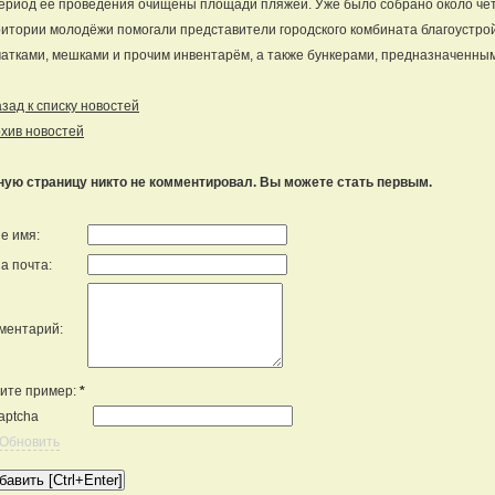
ериод её проведения очищены площади пляжей. Уже было собрано около че
итории молодёжи помогали представители городского комбината благоустрой
атками, мешками и прочим инвентарём, а также бункерами, предназначенным
ад к списку новостей
хив новостей
ную страницу никто не комментировал. Вы можете стать первым.
е имя:
а почта:
ментарий:
ите пример:
*
Обновить