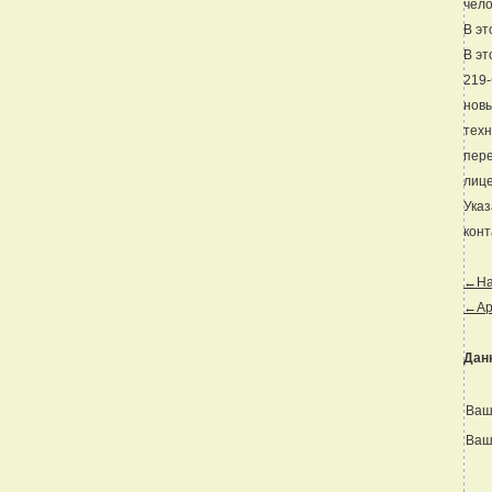
чело
В эт
В эт
219-
новы
техн
пере
лице
Указ
конт
←Наз
←Ар
Дан
Ваш
Ваш