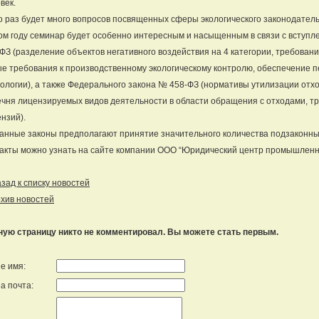
век.
о раз будет много вопросов посвященных сферы экологического законодатель
ом году семинар будет особенно интересным и насыщенным в связи с вступл
ФЗ (разделение объектов негативного воздействия на 4 категории, требования
е требования к производственному экологическому контролю, обеспечение 
ологии), а также Федерального закона № 458-ФЗ (нормативы утилизации отхо
чня лицензируемых видов деятельности в области обращения с отходами, т
нзий).
анные законы предполагают принятие значительного количества подзаконны
акты можно узнать на сайте компании ООО “Юридический центр промышленно
ад к списку новостей
хив новостей
ную страницу никто не комментировал. Вы можете стать первым.
е имя:
а почта: