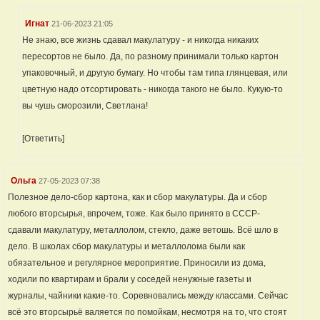
Игнат
21-06-2023 21:05
Не знаю, все жизнь сдавал макулатуру - и никогда никаких
пересортов не было. Да, по разному принимали только картон
упаковочный, и другую бумагу. Но чтобы там типа глянцевая, или
цветную надо отсортировать - никогда такого не было. Кукую-то
вы чушь сморозили, Светлана!
[Ответить]
Ольга
27-05-2023 07:38
Полезное дело-сбор картона, как и сбор макулатуры. Да и сбор
любого вторсырья, впрочем, тоже. Как было принято в СССР-
сдавали макулатуру, металлолом, стекло, даже ветошь. Всё шло в
дело. В школах сбор макулатуры и металлолома были как
обязательное и регулярное мероприятие. Приносили из дома,
ходили по квартирам и брали у соседей ненужные газеты и
журналы, чайники какие-то. Соревновались между классами. Сейчас
всё это вторсырьё валяется по помойкам, несмотря на то, что стоят