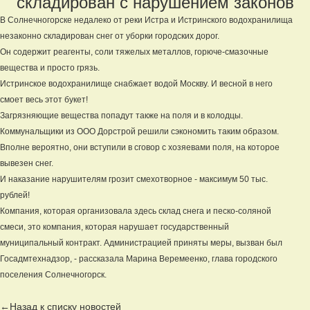
складирован с нарушением законов
В Солнечногорске недалеко от реки Истра и Истринского водохранилища
незаконно складирован снег от уборки городских дорог.
Он содержит реагенты, соли тяжелых металлов, горюче-смазочные
вещества и просто грязь.
Истринское водохранилище снабжает водой Москву. И весной в него
смоет весь этот букет!
Загрязняющие вещества попадут также на поля и в колодцы.
Коммунальщики из ООО Дорстрой решили сэкономить таким образом.
Вполне вероятно, они вступили в сговор с хозяевами поля, на которое
вывезен снег.
И наказание нарушителям грозит смехотворное - максимум 50 тыс.
рублей!
Компания, которая организовала здесь склад снега и песко-соляной
смеси, это компания, которая нарушает государственный
муниципальный контракт. Администрацией приняты меры, вызван был
Госадмтехнадзор, - рассказала Марина Веремеенко, глава городского
поселения Солнечногорск.
←Назад к списку новостей