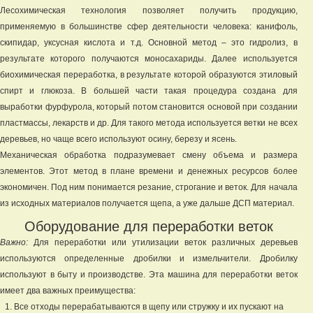
Лесохимическая технология позволяет получить продукцию,
применяемую в большинстве сфер деятельности человека: канифоль,
скипидар, уксусная кислота и т.д. Основной метод – это гидролиз, в
результате которого получаются моносахариды. Далее используется
биохимическая переработка, в результате которой образуются этиловый
спирт и глюкоза. В большей части такая процедура создана для
выработки фурфурола, который потом становится основой при создании
пластмассы, лекарств и др. Для такого метода используется ветки не всех
деревьев, но чаще всего используют осину, березу и ясень.
Механическая обработка подразумевает смену объема и размера
элементов. Этот метод в плане времени и денежных ресурсов более
экономичен. Под ним понимается резание, строгание и веток. Для начала
из исходных материалов получается щепа, а уже дальше ДСП материал.
Оборудование для переработки веток
Важно:
Для переработки или утилизации веток различных деревьев
используются определенные дробилки и измельчители. Дробилку
используют в быту и производстве. Эта машина для переработки веток
имеет два важных преимущества:
Все отходы перерабатываются в щепу или стружку и их пускают на