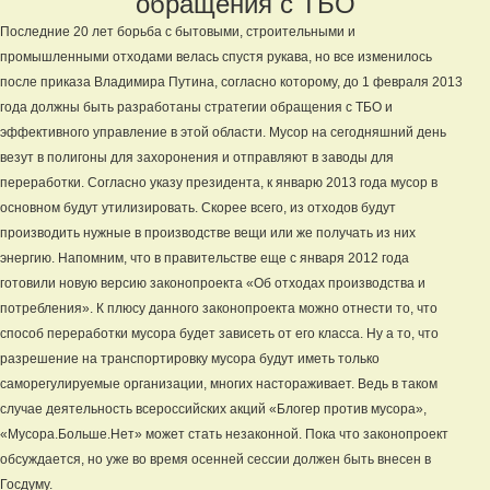
обращения с ТБО
Последние 20 лет борьба с бытовыми, строительными и
промышленными отходами велась спустя рукава, но все изменилось
после приказа Владимира Путина, согласно которому, до 1 февраля 2013
года должны быть разработаны стратегии обращения с ТБО и
эффективного управление в этой области. Мусор на сегодняшний день
везут в полигоны для захоронения и отправляют в заводы для
переработки. Согласно указу президента, к январю 2013 года мусор в
основном будут утилизировать. Скорее всего, из отходов будут
производить нужные в производстве вещи или же получать из них
энергию. Напомним, что в правительстве еще с января 2012 года
готовили новую версию законопроекта «Об отходах производства и
потребления». К плюсу данного законопроекта можно отнести то, что
способ переработки мусора будет зависеть от его класса. Ну а то, что
разрешение на транспортировку мусора будут иметь только
саморегулируемые организации, многих настораживает. Ведь в таком
случае деятельность всероссийских акций «Блогер против мусора»,
«Мусора.Больше.Нет» может стать незаконной. Пока что законопроект
обсуждается, но уже во время осенней сессии должен быть внесен в
Госдуму.