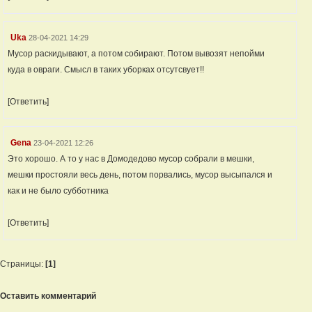
Uka
28-04-2021 14:29
Мусор раскидывают, а потом собирают. Потом вывозят непойми
куда в овраги. Смысл в таких уборках отсутсвует!!
[Ответить]
Gena
23-04-2021 12:26
Это хорошо. А то у нас в Домодедово мусор собрали в мешки,
мешки простояли весь день, потом порвались, мусор высыпался и
как и не было субботника
[Ответить]
Страницы:
[1]
Оставить комментарий