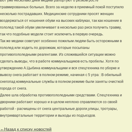
Вот уже несколько дней медики рапортуют о резком росте
травмированных больных. Всего за неделю в приемный покой поступило
несколько пострадавших. Медицинские сотрудники просят женщин
воздержаться от ношения обуви на высоких каблуках, так как ношение в
гололед такой обуви увеличивает в несколько раз риск получить травму,
так что подобные модели стоит исключить в первую очередь.
Так же медики советуют особенно пожилым людям быть осторожными в
гололед или ходить по дорожкам, которые посыпаны
противогололедными реагентами. Из сложившейся ситуации можно
сделать выводы, что в работе коммунальщиков есть пробелы. Хотя по
утверждению А.Цыбина коммунальщики и вся спецтехника по уборке и
вывозу снега работает в полном режиме, начиная с 5 утра : В обильный
снегопад коммунальные службы в полном режиме были заняты очисткой
города от снега.
Далее шла обработка противогололедными средствами. Спецтехника и
дворники работают хорошо и в целом неплохо справляются со своей
работой - расчищены от снега центральные дороги,улицы, тротуары,
внутриквартальные территории и выходы из подъездов.
←Назад к списку новостей