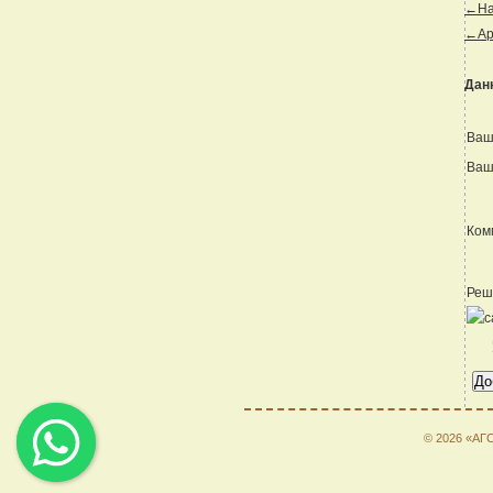
←Наз
←Ар
Дан
Ваш
Ваш
Ком
Реш
© 2026 «АГ