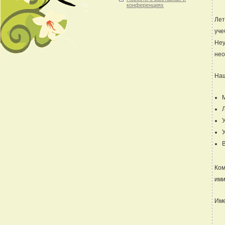
конференциях
Лет
уче
Неу
нео
Наш
В
Ком
ими
Име