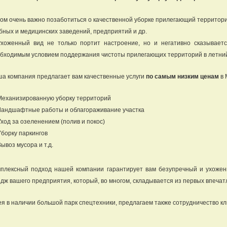
ом очень важно позаботиться о качественной уборке прилегающий территори
бных и медицинских заведений, предприятий и др.
хоженный вид не только портит настроение, но и негативно сказывает
бходимым условием поддержания чистоты прилегающих территорий в летний
а компания предлагает вам качественные услуги
по самым низким ценам
в 
Механизированную уборку территорий
Ландшафтные работы и облагораживание участка
Уход за озеленением (полив и покос)
Уборку паркингов
ывоз мусора и т.д.
плексный подход нашей компании гарантирует вам безупречный и ухожен
дж вашего предприятия, который, во многом, складывается из первых впеча
я в наличии большой парк спецтехники, предлагаем также сотрудничество к