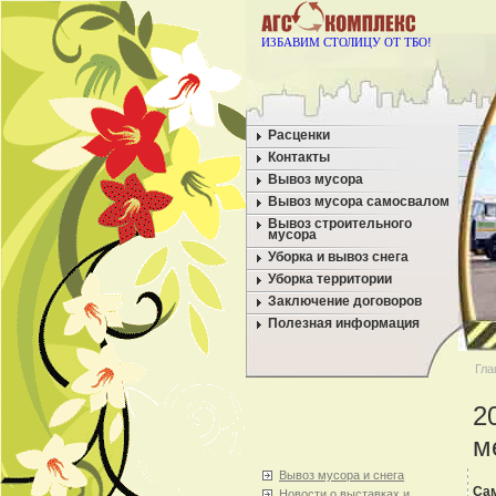
ИЗБАВИМ СТОЛИЦУ ОТ ТБО!
Расценки
Контакты
Вывоз мусора
Вывоз мусора самосвалом
Вывоз строительного
мусора
Уборка и вывоз снега
Уборка территории
Заключение договоров
Полезная информация
Гла
2
м
Вывоз мусора и снега
Сам
Новости о выставках и