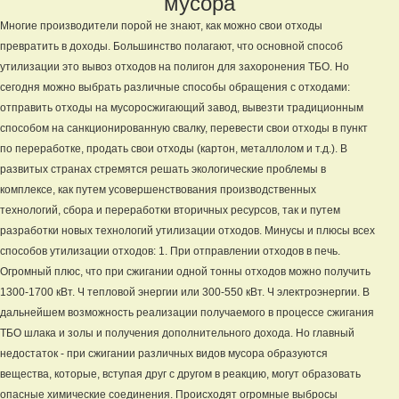
мусора
Многие производители порой не знают, как можно свои отходы
превратить в доходы. Большинство полагают, что основной способ
утилизации это вывоз отходов на полигон для захоронения ТБО. Но
сегодня можно выбрать различные способы обращения с отходами:
отправить отходы на мусоросжигающий завод, вывезти традиционным
способом на санкционированную свалку, перевести свои отходы в пункт
по переработке, продать свои отходы (картон, металлолом и т.д.). В
развитых странах стремятся решать экологические проблемы в
комплексе, как путем усовершенствования производственных
технологий, сбора и переработки вторичных ресурсов, так и путем
разработки новых технологий утилизации отходов. Минусы и плюсы всех
способов утилизации отходов: 1. При отправлении отходов в печь.
Огромный плюс, что при сжигании одной тонны отходов можно получить
1300‑1700 кВт. Ч тепловой энергии или 300‑550 кВт. Ч электроэнергии. В
дальнейшем возможность реализации получаемого в процессе сжигания
ТБО шлака и золы и получения дополнительного дохода. Но главный
недостаток - при сжигании различных видов мусора образуются
вещества, которые, вступая друг с другом в реакцию, могут образовать
опасные химические соединения. Происходят огромные выбросы