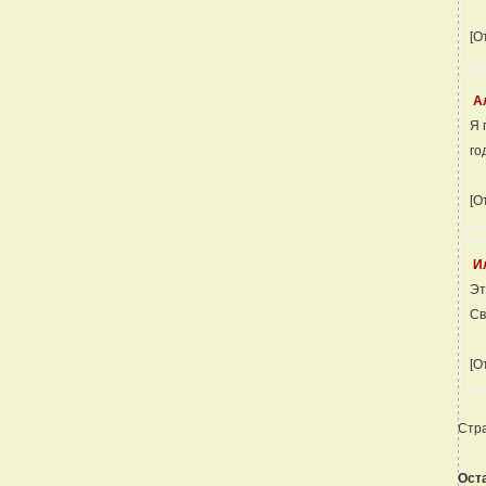
[О
А
Я 
го
[О
И
Эт
Св
[О
Стр
Ост