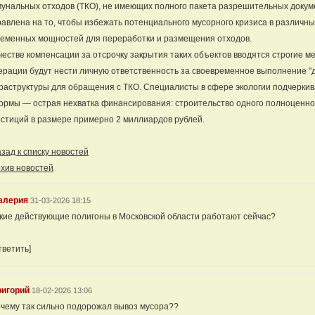
унальных отходов (ТКО), не имеющих полного пакета разрешительных докумен
авлена на то, чтобы избежать потенциального мусорного кризиса в различных
ременных мощностей для переработки и размещения отходов.
честве компенсации за отсрочку закрытия таких объектов вводятся строгие м
рации будут нести личную ответственность за своевременное выполнение "
аструктуры для обращения с ТКО. Специалисты в сфере экологии подчеркива
рмы — острая нехватка финансирования: строительство одного полноценно
стиций в размере примерно 2 миллиардов рублей.
ад к списку новостей
хив новостей
алерия
31-03-2026 18:15
кие действующие полигоны в Московской области работают сейчас?
тветить]
ригорий
18-02-2026 13:06
чему так сильно подорожал вывоз мусора??