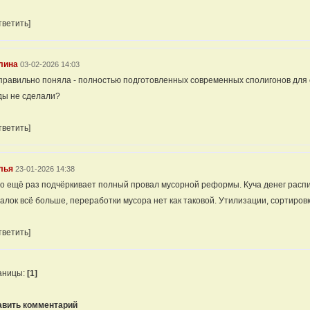
тветить]
лина
03-02-2026 14:03
правильно поняла - полностью подготовленных современных сполигонов для от
ды не сделали?
тветить]
лья
23-01-2026 14:38
о ещё раз подчёркивает полный провал мусорной реформы. Куча денег распи
алок всё больше, переработки мусора нет как таковой. Утилизации, сортиров
тветить]
аницы:
[1]
авить комментарий