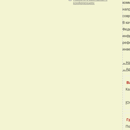
комм
конференциях
напр
сов
В ка
Феде
инфр
рефо
инве
←Наз
←Ар
В
Ка
[О
Г
По