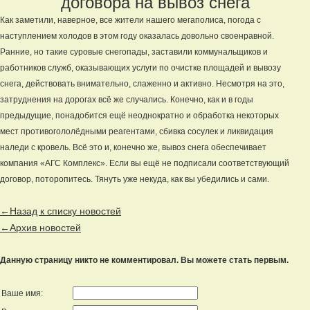
договора на вывоз снега
Как заметили, наверное, все жители нашего мегаполиса, погода с
наступлением холодов в этом году оказалась довольно своенравной.
Ранние, но такие суровые снегопады, заставили коммунальщиков и
работников служб, оказывающих услуги по очистке площадей и вывозу
снега, действовать внимательно, слаженно и активно. Несмотря на это,
затруднения на дорогах всё же случались. Конечно, как и в годы
предыдущие, понадобится ещё неоднократно и обработка некоторых
мест противогололёдными реагентами, сбивка сосулек и ликвидация
наледи с кровель. Всё это и, конечно же, вывоз снега обеспечивает
компания «АГС Комплекс». Если вы ещё не подписали соответствующий
договор, поторопитесь. Тянуть уже некуда, как вы убедились и сами.
←Назад к списку новостей
←Архив новостей
Данную страницу никто не комментировал. Вы можете стать первым.
Ваше имя: