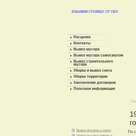
ИЗБАВИМ СТОЛИЦУ ОТ ТБО!
Расценки
Контакты
Вывоз мусора
Вывоз мусора самосвалом
Вывоз строительного
мусора
Уборка и вывоз снега
Уборка территории
Заключение договоров
Полезная информация
Гла
1
г
Вывоз мусора и снега
По с
Новости о выставках и