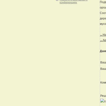
Подм
конференциях
орга
Соот
дере
мусо
←Наз
←Ар
Дан
Ваш
Ваш
Ком
Реш