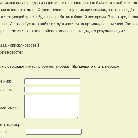
осковья после рекультивации появится горнолыжная база или какой-то иной
низованного отдыха. Осуществление рекультивации земель, о которых идёт ре
ветствующий проект будет разработан в ближайшее время. В него предпола
вьев. А пока «Кулаковский» эксплуатируется по прямому назначению. Около 
р на него из Чеховского района ежедневно. Подождём рекультивации?
ад к списку новостей
хив новостей
ную страницу никто не комментировал. Вы можете стать первым.
е имя:
а почта:
ментарий:
ите пример:
*