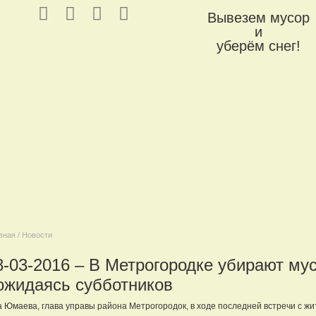
Вывезем мусор
и
уберём снег!
вная / Новости
8-03-2016 – В Метрогородке убирают мус
ожидаясь субботников
 Юмаева, глава управы района Метрогородок, в ходе последней встречи с ж