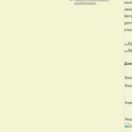
необ
конференциях
свои
Метр
деят
уча
←Наз
←Ар
Дан
Ваш
Ваш
Ком
Реш