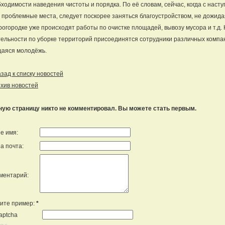
ходимости наведения чистоты и порядка. По её словам, сейчас, когда с наст
 проблемные места, следует поскорее заняться благоустройством, не дожид
огородке уже происходят работы по очистке площадей, вывозу мусора и т.д. 
ельности по уборке территорий присоединятся сотрудники различных компан
щаяся молодёжь.
ад к списку новостей
хив новостей
ную страницу никто не комментировал. Вы можете стать первым.
е имя:
а почта:
ментарий:
ите пример:
*