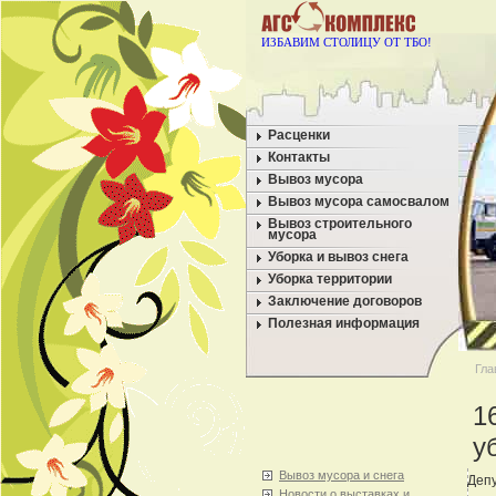
ИЗБАВИМ СТОЛИЦУ ОТ ТБО!
Расценки
Контакты
Вывоз мусора
Вывоз мусора самосвалом
Вывоз строительного
мусора
Уборка и вывоз снега
Уборка территории
Заключение договоров
Полезная информация
Гла
1
у
Вывоз мусора и снега
Депу
Новости о выставках и