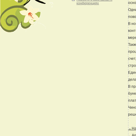
осно
конференциях
Одни
пов
В но
конт
мере
Такж
проц
счет
стро
Един
дела
В пр
бун
плат
Чино
реше
←Наз
←Ар