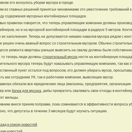
вном это коснулось уборки мусора в городе.
м из главных решений принятых чиновниками это ужесточение требований 
оду содержания мусорных контейнерных площадок.
вых правилах говорится, что теперь управляющие компании должны производ
ейнеров, но и на мусорной контейнерной площадке в радиусе 5 метров. Кон
 их заполнения. Теперь не допускаются никаких навалов мусора рядом с ко
е решен очень важный вопрос со строительным мусором. Обычно строительн
ессе ремонта квартиры раньше вывозить на свалку должны были собственни
, то теперь люди должны
строительный мусор
нести на контейнерную площад
ительного мусора теперь будут наказывать управляющую компанию, так как эт
ственный пункт остался под вопросом, кто должен убирать мусор, просыпав
ть как сотрудники УК, так и работники компании, вывозящие мусор.
авилах обязали все юридические лица (магазины, предприятия, организации и
кер или
бачок для мусора
, дабы прекратить сваливать свои отходы в контейне
ят жильцы.
вники внеся приняв поправки, пока сомневаются в эффективности вопроса у
но, что депутаты в течение 3 месяцев будут изучать ситуацию.
ад к списку новостей
хив новостей