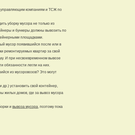
к управляющим компаниям и ТСЖ по
ить уборку мусора не только из
тейнеры и бункеры должны вывозить по
нтейнерными площадками.
ый мусор появившийся после или в
ки ремонтируемых квартир за свой
ку. И при несвоевременном вывозе
и обязанности легли на них.
шийся из мусоровозов? Это могут
 др.) установить свой контейнер,
ры жилых домов, где за вывоз мусора
борки и
вывоза мусора
, поэтому пока