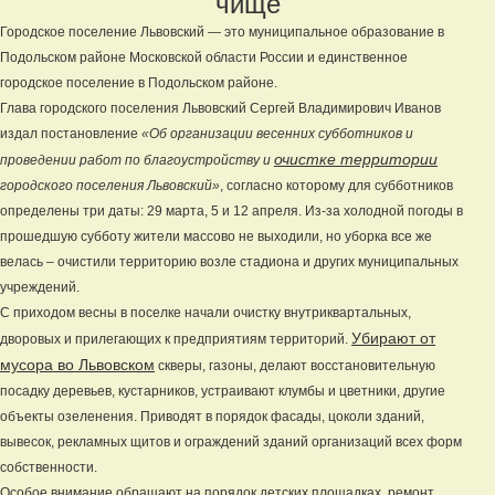
чище
Городское поселение Львовский — это муниципальное образование в
Подольском районе Московской области России и единственное
городское поселение в Подольском районе.
Глава городского поселения Львовский Сергей Владимирович Иванов
издал постановление
«Об организации весенних субботников и
очистке территории
проведении работ по благоустройству и
городского поселения Львовский»
, согласно которому для субботников
определены три даты: 29 марта, 5 и 12 апреля. Из-за холодной погоды в
прошедшую субботу жители массово не выходили, но уборка все же
велась – очистили территорию возле стадиона и других муниципальных
учреждений.
С приходом весны в поселке начали очистку внутриквартальных,
Убирают от
дворовых и прилегающих к предприятиям территорий.
мусора во Львовском
скверы, газоны, делают восстановительную
посадку деревьев, кустарников, устраивают клумбы и цветники, другие
объекты озеленения. Приводят в порядок фасады, цоколи зданий,
вывесок, рекламных щитов и ограждений зданий организаций всех форм
собственности.
Особое внимание обращают на порядок детских площадках, ремонт