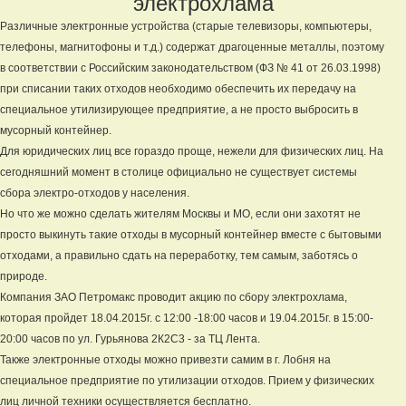
электрохлама
Различные электронные устройства (старые телевизоры, компьютеры,
телефоны, магнитофоны и т.д.) содержат драгоценные металлы, поэтому
в соответствии с Российским законодательством (ФЗ № 41 от 26.03.1998)
при списании таких отходов необходимо обеспечить их передачу на
специальное утилизирующее предприятие, а не просто выбросить в
мусорный контейнер.
Для юридических лиц все гораздо проще, нежели для физических лиц. На
сегодняшний момент в столице официально не существует системы
сбора электро-отходов у населения.
Но что же можно сделать жителям Москвы и МО, если они захотят не
просто выкинуть такие отходы в мусорный контейнер вместе с бытовыми
отходами, а правильно сдать на переработку, тем самым, заботясь о
природе.
Компания ЗАО Петромакс проводит акцию по сбору электрохлама,
которая пройдет 18.04.2015г. с 12:00 -18:00 часов и 19.04.2015г. в 15:00-
20:00 часов по ул. Гурьянова 2К2С3 - за ТЦ Лента.
Также электронные отходы можно привезти самим в г. Лобня на
специальное предприятие по утилизации отходов. Прием у физических
лиц личной техники осуществляется бесплатно.