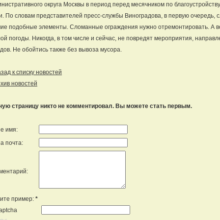
нистративного округа Москвы в период перед месячником по благоустройству
и. По словам представителей пресс-службы Виноградова, в первую очередь, 
ие подобные элементы. Сломанные ограждения нужно отремонтировать. А во
ой погоды. Никогда, в том числе и сейчас, не повредят мероприятия, направ
дов. Не обойтись также без вывоза мусора.
ад к списку новостей
хив новостей
ную страницу никто не комментировал. Вы можете стать первым.
е имя:
а почта:
ментарий:
ите пример:
*