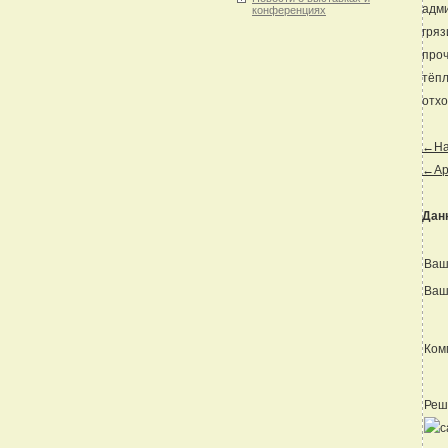
адми
конференциях
гряз
проч
тёпл
отхо
←Наз
←Ар
Дан
Ваш
Ваш
Ком
Реш