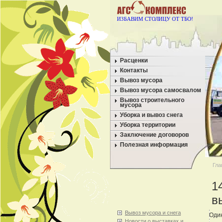
ИЗБАВИМ СТОЛИЦУ ОТ ТБО!
Расценки
Контакты
Вывоз мусора
Вывоз мусора самосвалом
Вывоз строительного
мусора
Уборка и вывоз снега
Уборка территории
Заключение договоров
Полезная информация
Гла
1
в
Вывоз мусора и снега
Один
Новости о выставках и