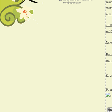
выво
конференциях
само
для 
←Наз
←Ар
Дан
Ваш
Ваш
Ком
Реш