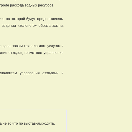
троле расхода водных ресурсов.
ии, на которой будут предоставлены
о ведении «зеленого» образа жизни,
вящена новым технологиям, услугам и
ация отходов, грамотное управление
хнологиям управления отходами и
а не то что по выставкам ходить.