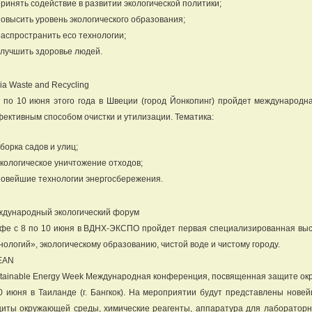
принять содействие в развитии экологической политики;
повысить уровень экологического образования;
распространить eco технологии;
улучшить здоровье людей.
ia Waste and Recycling
 по 10 июня этого года в Швеции (город Йонкопинг) пройдет международ
ективным способом очистки и утилизации. Тематика:
борка садов и улиц;
экологическое уничтожение отходов;
новейшие технологии энергосбережения.
дународный экологический форум
фе с 8 по 10 июня в ВДНХ-ЭКСПО пройдет первая специализированная выс
нологий», экологическому образованию, чистой воде и чистому городу.
EAN
tainable Energy Week Международная конференция, посвященная защите ок
0 июня в Таиланде (г. Бангкок). На мероприятии будут представлены нов
иты окружающей среды, химические реагенты, аппаратура для лабораторн