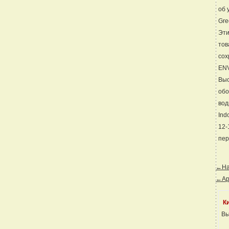
об 
Gre
Эти
тов
сох
EN
Выс
обо
вод
Ind
12
пер
←Наз
←Ар
К
Вы