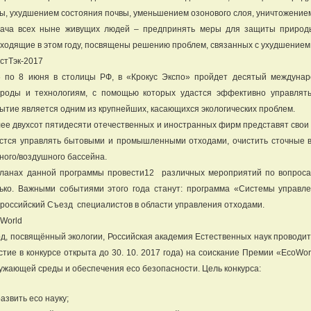
ы, ухудшением состояния почвы, уменьшением озонового слоя, уничтожением
ача всех ныне живущих людей – предпринять меры для защиты природы
ходящие в этом году, посвящены решению проблем, связанных с ухудшением 
стТэк-2017
 по 8 июня в столицы РФ, в «Крокус Экспо» пройдет десятый междуна
роды и технологиям, с помощью которых удастся эффективно управлят
ытие является одним из крупнейших, касающихся экологических проблем.
ее двухсот пятидесяти отечественных и иностранных фирм представят свои у
стся управлять бытовыми и промышленными отходами, очистить сточные 
ного/воздушного бассейна.
ланах данной программы провести12 различных мероприятий по вопроса
ько. Важными событиями этого года станут: программа «Системы управ
российский Съезд специалистов в области управления отходами.
World
од, посвящённый экологии, Российская академия Естественных наук проводит
стие в конкурсе открыта до 30. 10. 2017 года) на соискание Премии «EcoWo
ужающей среды и обеспечения eco безопасности. Цель конкурса:
азвить eco науку;