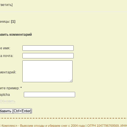
тветить]
аницы:
[1]
авить комментарий
е имя:
а почта:
ментарий:
ите пример:
*
Обновить
С-Комплекс» -
Вывозим отходы и убираем снег
с 2004 года | ОГРН 1047796769569, ИН