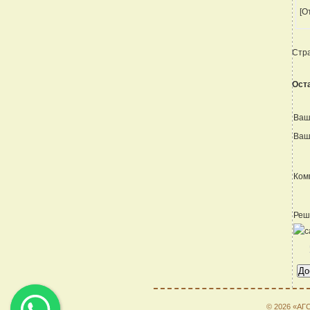
[О
Стр
Ост
Ваш
Ваш
Ком
Реш
© 2026 «АГ