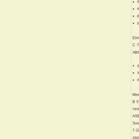
Elm
С 7
эфф
у
Меж
В У
тех
AS
Sus
7-1
защ