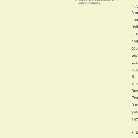
конференциях
вод
Зад
про
Вэй
С 6
при
соб
Бол
уда
вод
В п
тол
Все
Eco
В г
уча
окр
р