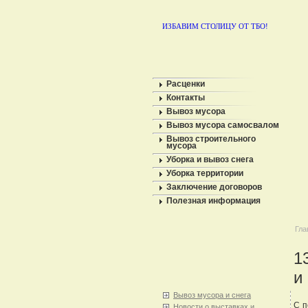
ИЗБАВИМ СТОЛИЦУ ОТ ТБО!
Расценки
Контакты
Вывоз мусора
Вывоз мусора самосвалом
Вывоз строительного
мусора
Уборка и вывоз снега
Уборка территории
Заключение договоров
Полезная информация
Гла
1
и
Вывоз мусора и снега
С п
Новости о выставках и