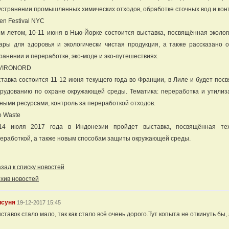
устранении промышленных химических отходов, обработке сточных вод и кон
en Festival NYC
м летом, 10-11 июня в Нью-Йорке состоится выставка, посвящённая эколог
ары для здоровья и экологически чистая продукция, а также рассказано 
ранении и переработке, эко-моде и эко-путешествиях.
VIRONORD
тавка состоится 11-12 июня текущего года во Франции, в Лиле и будет пос
рудованию по охране окружающей среды. Тематика: переработка и утилиз
ными ресурсами, контроль за переработкой отходов.
o Waste
-14 июля 2017 года в Индонезии пройдет выставка, посвящённая те
еработкой, а также новым способам защиты окружающей среды.
ад к списку новостей
хив новостей
исуня
19-12-2017 15:45
ставок стало мало, так как стало всё очень дорого.Тут копыта не откинуть бы, 