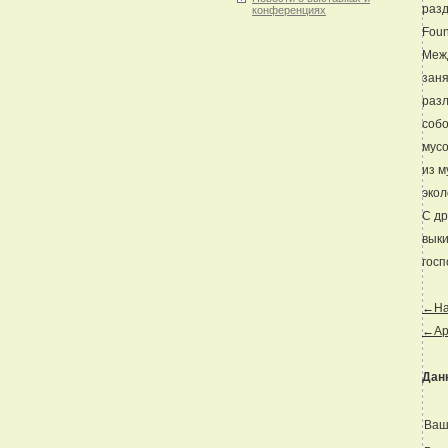
разд
конференциях
Foun
Межд
заня
разл
собо
мусо
из м
экол
С др
выки
госп
←Наз
←Ар
Дан
Ваш