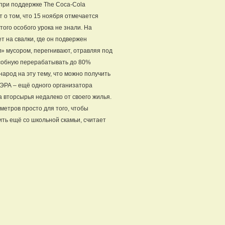
 при поддержке The Coca-Cola
т о том, что 15 ноября отмечается
ого особого урока не знали. На
т на свалки, где он подвержен
» мусором, перегнивают, отравляя под
пособную перерабатывать до 80%
народ на эту тему, что можно получить
 ЭРА – ещё одного организатора
а вторсырья недалеко от своего жилья.
метров просто для того, чтобы
ить ещё со школьной скамьи, считает