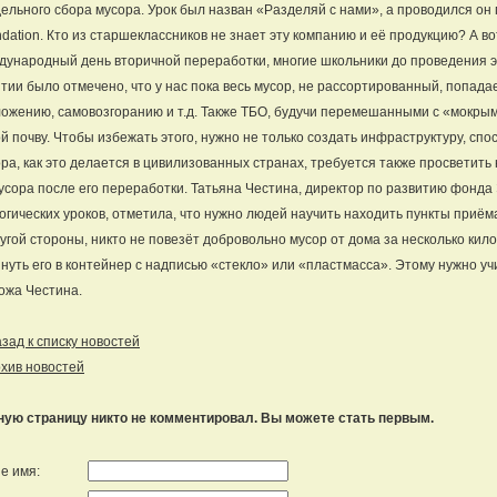
ельного сбора мусора. Урок был назван «Разделяй с нами», а проводился он
dation. Кто из старшеклассников не знает эту компанию и её продукцию? А во
ународный день вторичной переработки, многие школьники до проведения эт
тии было отмечено, что у нас пока весь мусор, не рассортированный, попадае
ожению, самовозгоранию и т.д. Также ТБО, будучи перемешанными с «мокрым
й почву. Чтобы избежать этого, нужно не только создать инфраструктуру, с
ра, как это делается в цивилизованных странах, требуется также просветить 
усора после его переработки. Татьяна Честина, директор по развитию фонда
огических уроков, отметила, что нужно людей научить находить пункты приём
угой стороны, никто не повезёт добровольно мусор от дома за несколько кило
нуть его в контейнер с надписью «стекло» или «пластмасса». Этому нужно уч
ожа Честина.
ад к списку новостей
хив новостей
ную страницу никто не комментировал. Вы можете стать первым.
е имя: