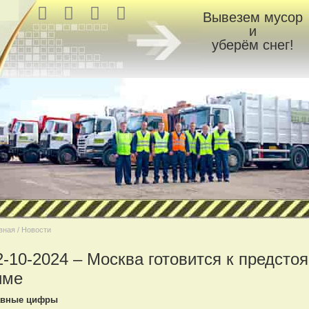
Вывезем мусор
и
уберём снег!
вная / Новости
2-10-2024 – Москва готовится к предсто
име
авные цифры