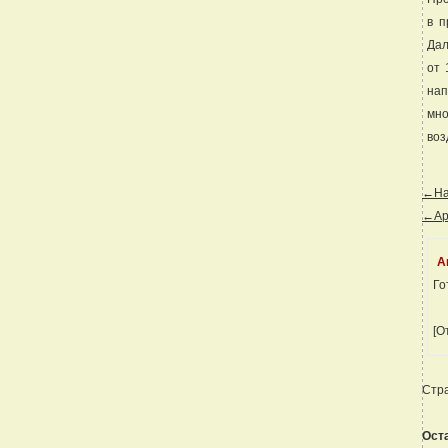
в п
Дал
от 
нап
мно
воз
←Наз
←Ар
А
Го
[О
Стр
Ост