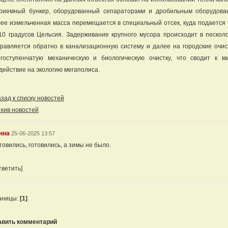
риемный бункер, оборудованный сепараторами и дробильным оборудова
ее измельченная масса перемещается в специальный отсек, куда подается 
10 градусов Цельсия. Задерживание крупного мусора происходит в пескол
равляется обратно в канализационную систему и далее на городские очи
гоступенчатую механическую и биологическую очистку, что сводит к м
действие на экологию мегаполиса.
ад к списку новостей
хив новостей
нна
25-06-2025 13:57
товились, готовились, а зимы не было.
тветить]
аницы:
[1]
авить комментарий