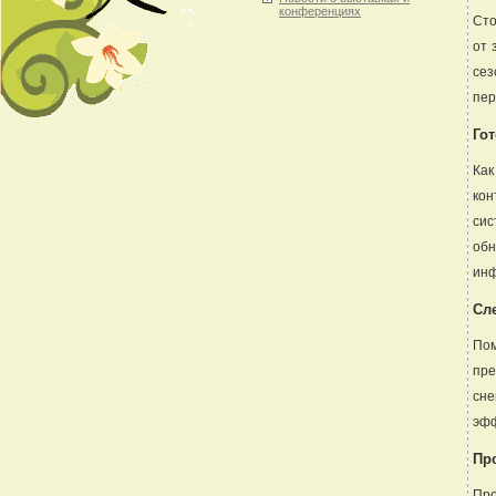
конференциях
Сто
от 
се
пер
Го
Как
кон
сис
об
инф
Сл
Пом
пре
сн
эфф
Пр
Про