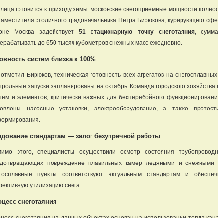
лица готовится к приходу зимы: московские снегоприемные мощности полно
заместителя столичного градоначальника Петра Бирюкова, курирующего сф
зоне Москва задействует
51 стационарную точку снеготаяния
, сумм
ерабатывать до 650 тысяч кубометров снежных масс ежедневно.
товность систем близка к 100%
 отметил Бирюков, техническая готовность всех агрегатов на снегосплавн
трольные запуски запланированы на октябрь. Команда городского хозяйства
тем и элементов, критически важных для бесперебойного функционирования
новлены насосные установки, электрооборудование, а также протес
ормирования.
едование стандартам — залог безупречной работы
имо этого, специалисты осуществили осмотр состояния трубопроводн
дотвращающих повреждение плавильных камер ледяными и снежными за
егосплавные пункты соответствуют актуальным стандартам и обеспеч
ективную утилизацию снега.
оцесс снеготаяния
цесс снеготаяния на данных объектах основан на использовании тепла кан