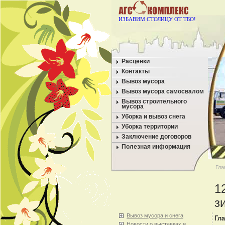
ИЗБАВИМ СТОЛИЦУ ОТ ТБО!
Расценки
Контакты
Вывоз мусора
Вывоз мусора самосвалом
Вывоз строительного
мусора
Уборка и вывоз снега
Уборка территории
Заключение договоров
Полезная информация
Гла
1
з
Вывоз мусора и снега
Гл
Новости о выставках и