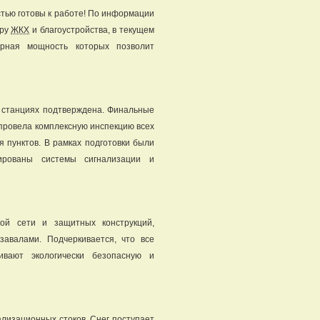
стью готовы к работе! По информации
еру
ЖКХ
и благоустройства, в текущем
арная мощность которых позволит
ых станциях подтверждена. Финальные
 провела комплексную инспекцию всех
 пунктов. В рамках подготовки были
тированы системы сигнализации и
ой сети и защитных конструкций,
валами. Подчеркивается, что все
ивают экологически безопасную и
ализационных стоков. Снег поступает