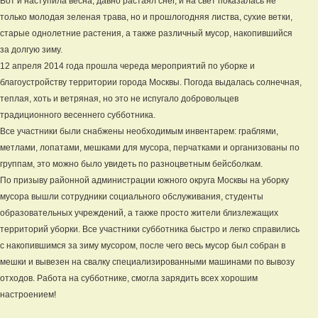
Вот и наступила весна, давно растаял снег, и на свет показалась не
только молодая зеленая трава, но и прошлогодняя листва, сухие ветки,
старые однолетние растения, а также различный мусор, накопившийся
за долгую зиму.
12 апреля 2014 года прошла череда мероприятий по уборке и
благоустройству территории города Москвы. Погода выдалась солнечная,
теплая, хоть и ветряная, но это не испугало добровольцев
традиционного весеннего субботника.
Все участники были снабжены необходимым инвентарем: граблями,
метлами, лопатами, мешками для мусора, перчатками и организованы по
группам, это можно было увидеть по разноцветным бейсболкам.
По призыву районной администрации южного округа Москвы на уборку
мусора вышли сотрудники социального обслуживания, студенты
образовательных учреждений, а также просто жители близлежащих
территорий уборки. Все участники субботника быстро и легко справились
с накопившимся за зиму мусором, после чего весь мусор был собран в
мешки и вывезен на свалку специализированными машинами по вывозу
отходов. Работа на субботнике, смогла зарядить всех хорошим
настроением!