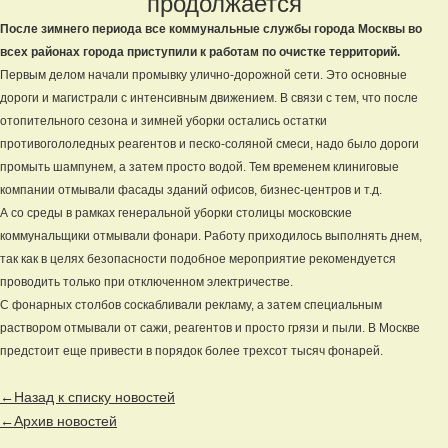
продолжается
После зимнего периода все коммунальные службы города Москвы во
всех районах города приступили к работам по очистке территорий.
Первым делом начали промывку улично-дорожной сети. Это основные
дороги и магистрали с интенсивным движением. В связи с тем, что после
отопительного сезона и зимней уборки остались остатки
противогололедных реагентов и песко-соляной смеси, надо было дороги
промыть шампунем, а затем просто водой. Тем временем клиниговые
компании отмывали фасады зданий офисов, бизнес-центров и т.д.
А со среды в рамках генеральной уборки столицы московские
коммунальщики отмывали фонари. Работу приходилось выполнять днем,
так как в целях безопасности подобное мероприятие рекомендуется
проводить только при отключенном электричестве.
С фонарных столбов соскабливали рекламу, а затем специальным
раствором отмывали от сажи, реагентов и просто грязи и пыли. В Москве
предстоит еще привести в порядок более трехсот тысяч фонарей.
←Назад к списку новостей
←Архив новостей