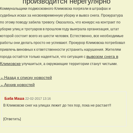
производится нерегулярно
Коммунальщики подмосковного Климовска погрязли в штрафах и
судебных исках за несвоевременную уборку и вывоз снега. Прокуратура
по этому поводу забила тревогу. Оказалось, что конкурс на контракт по
уборке улиц и тротуаров в прошлом году выиграла организация, штат
которой состоит всего из шести человек. Естественно, все необходимые
работы они делать просто не успевают. Прокурор Климовска потребовал
привлечь виновных к ответственности устранить нарушения. Жителям
вывозом снега в
города остаётся только надеяться, что ситуация с
Климовске
улучшиться, а окружающие территории станут чистыми.
←Назад к списку новостей
←Архив новостей
Баба Маша
22-02-2017 13:16
В Климовске снег на улицах лежит до тех пор, пока не растает!!
[Ответить]