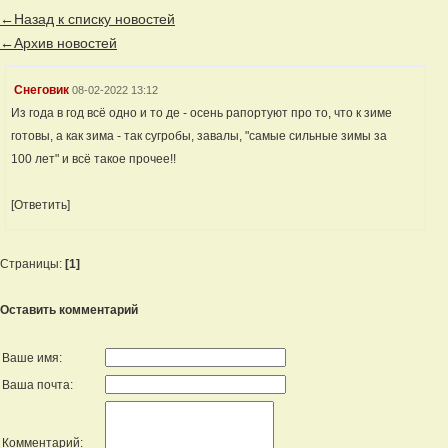
←Назад к списку новостей
←Архив новостей
Снеговик
08-02-2022 13:12
Из года в год всё одно и то де - осень рапортуют про то, что к зиме
готовы, а как зима - так сугробы, завалы, "самые сильные зимы за
100 лет" и всё такое прочее!!
[Ответить]
Страницы:
[1]
Оставить комментарий
Ваше имя:
Ваша почта:
Комментарий: