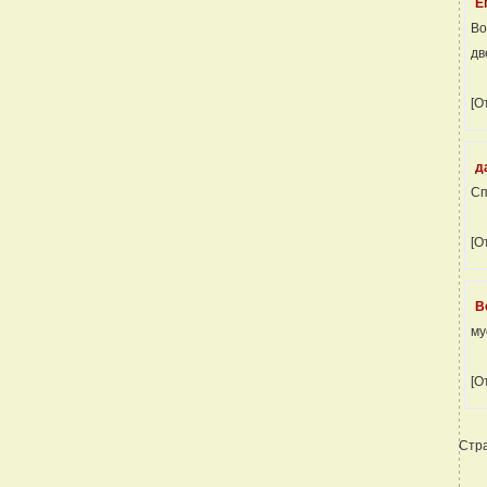
Е
Во
дв
[О
д
Сп
[О
В
му
[О
Стр