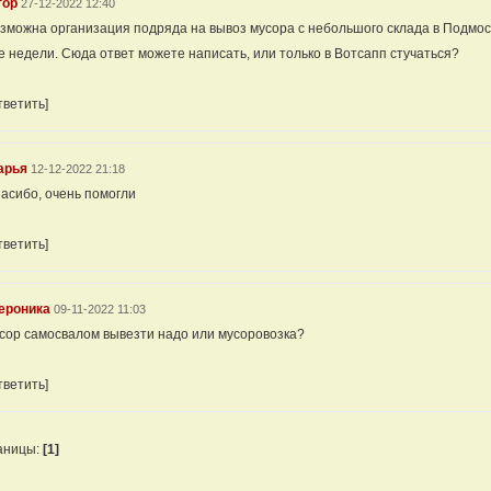
гор
27-12-2022 12:40
зможна организация подряда на вывоз мусора с небольшого склада в Подмоск
е недели. Сюда ответ можете написать, или только в Вотсапп стучаться?
тветить]
арья
12-12-2022 21:18
асибо, очень помогли
тветить]
ероника
09-11-2022 11:03
сор самосвалом вывезти надо или мусоровозка?
тветить]
аницы:
[1]