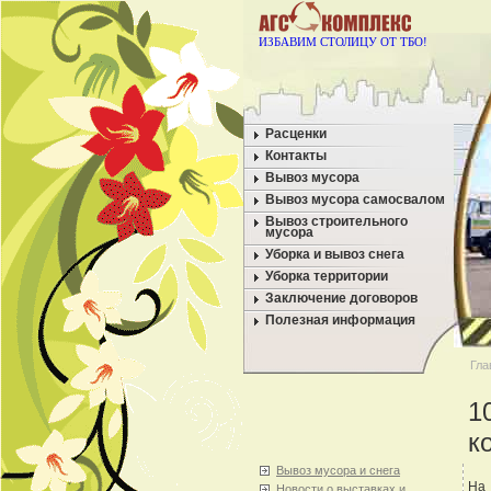
ИЗБАВИМ СТОЛИЦУ ОТ ТБО!
Расценки
Контакты
Вывоз мусора
Вывоз мусора самосвалом
Вывоз строительного
мусора
Уборка и вывоз снега
Уборка территории
Заключение договоров
Полезная информация
Гла
1
к
Вывоз мусора и снега
На 
Новости о выставках и