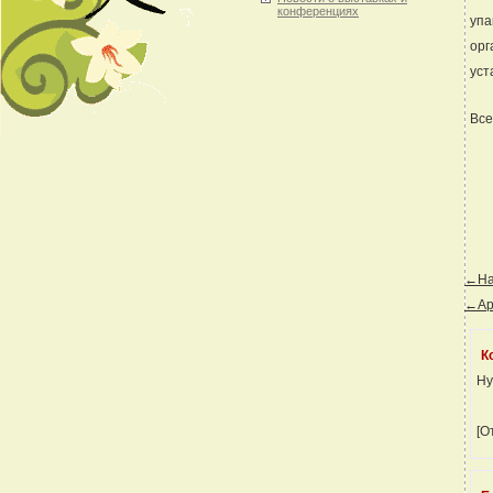
конференциях
упа
орг
уст
Все
←Наз
←Ар
К
Ну
[О